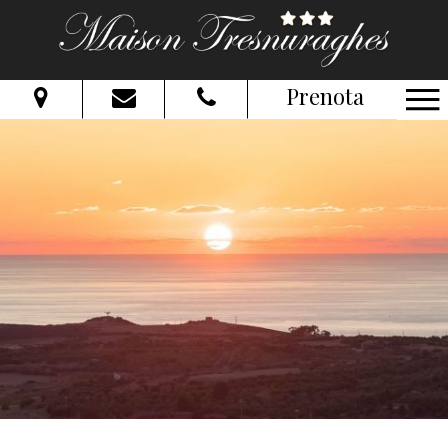
Prenota
Dal:
Al:
Adulti:
Bambini:
Verifica disponibilità
Richiedi preventivo