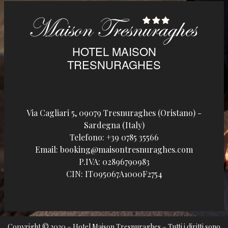
HOTEL MAISON
TRESNURAGHES
Via Cagliari 5, 09079 Tresnuraghes (Oristano) -
Sardegna (Italy)
Telefono:
+39 0785 35566
Email:
booking@maisontresnuraghes.com
P.IVA:
02896790983
CIN: IT095067A1000F2754
Copyright © 2020 – Hotel Maison Tresnuraghes – Tutti i diritti sono