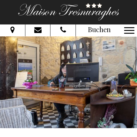
Buchen
Vom:
Bis:
Erwachsene:
Kinder:
Verfügbarkeit prüfen
Informationsanfrage